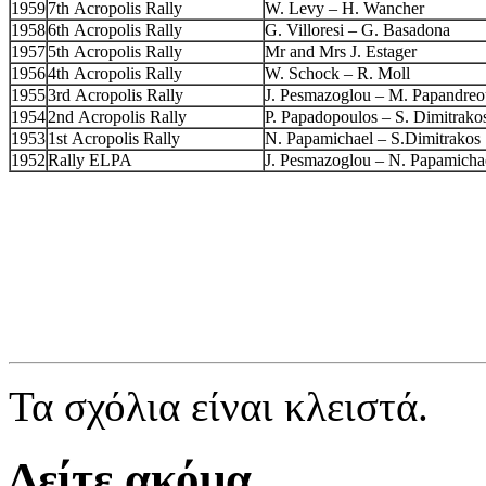
1959
7th Acropolis Rally
W. Levy – H. Wancher
1958
6th Acropolis Rally
G. Villoresi – G. Basadona
1957
5th Acropolis Rally
Mr and Mrs J. Estager
1956
4th Acropolis Rally
W. Schock – R. Moll
1955
3rd Acropolis Rally
J. Pesmazoglou – M. Papandreo
1954
2nd Acropolis Rally
P. Papadopoulos – S. Dimitrako
1953
1st Acropolis Rally
N. Papamichael – S.Dimitrakos
1952
Rally ELPA
J. Pesmazoglou – N. Papamicha
Τα σχόλια είναι κλειστά.
Δείτε ακόμα...