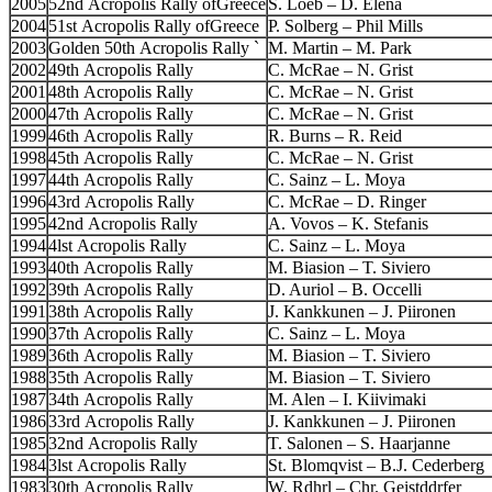
2005
52nd Acropolis Rally ofGreece
S. Loeb – D. Elena
2004
51st Acropolis Rally ofGreece
P. Solberg – Phil Mills
2003
Golden 50th Acropolis Rally `
M. Martin – M. Park
2002
49th Acropolis Rally
C. McRae – N. Grist
2001
48th Acropolis Rally
C. McRae – N. Grist
2000
47th Acropolis Rally
C. McRae – N. Grist
1999
46th Acropolis Rally
R. Burns – R. Reid
1998
45th Acropolis Rally
C. McRae – N. Grist
1997
44th Acropolis Rally
C. Sainz – L. Moya
1996
43rd Acropolis Rally
C. McRae – D. Ringer
1995
42nd Acropolis Rally
A. Vovos – K. Stefanis
1994
4lst Acropolis Rally
C. Sainz – L. Moya
1993
40th Acropolis Rally
M. Biasion – T. Siviero
1992
39th Acropolis Rally
D. Auriol – B. Occelli
1991
38th Acropolis Rally
J. Kankkunen – J. Piironen
1990
37th Acropolis Rally
C. Sainz – L. Moya
1989
36th Acropolis Rally
M. Biasion – T. Siviero
1988
35th Acropolis Rally
M. Biasion – T. Siviero
1987
34th Acropolis Rally
M. Alen – I. Kiivimaki
1986
33rd Acropolis Rally
J. Kankkunen – J. Piironen
1985
32nd Acropolis Rally
T. Salonen – S. Haarjanne
1984
3lst Acropolis Rally
St. Blomqvist – B.J. Cederberg
1983
30th Acropolis Rally
W. Rdhrl – Chr. Geistddrfer