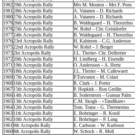
1982
29th Acropolis Rally
Mrs M. Mouton – Mrs F. Pons
1981
28th Acropolis Rally
A. Vatanen – D. Richards
1980
27th Acropolis Rally
A. Vatanen – D. Richards
1979
26th Acropolis Rally
B. Waldegaard – H. Thorzelius
1978
25th Acropolis Rally
W. Rohrl – Chr. Geistdorfer
1977
24th Acropolis Rally
B. Waldegaard – H. Thorzelius
1976
23rd Acropolis Rally
H. Kalstrom – C.G. Anderson
1975
22nd Acropolis Rally
W. Rohrl – J. Berger
1973
2lst Acropolis Rally
J.L. Therier- Chr. Delferrier
1972
20th Acropolis Rally
H. Lindberg – H. Eisendle
1971
19th Acropolis Rally
O. Andersson – A. Hertz
1970
18th Acropolis Rally
J.L. Therier – M. Callewaert
1969
17th Acropolis Rally
P.Toivonen – M. Colari
1968
16th Acropolis Rally
R. Clark – J. Porter
1967
15th Acropolis Rally
P. Hopkirk – Ron Grellin
1966
14th Acropolis Rally
B. Soderstrom – Gunnar Palm
1965
13th Acropolis Rally
C.M. Skogh – «Tandlkare»
1964
12th Acropolis Rally
Tom. Trana – G. Thermenius
1963
11th Acropolis Rally
E. Bohringer – R. Knoll
1962
10th Acropolis Rally
E. Bohringer – P. Lang
1961
9th Acropolis Rally
E. Carlsson – W. Karlsson
1960
8th Acropolis Rally
W. Schock – R. Moll