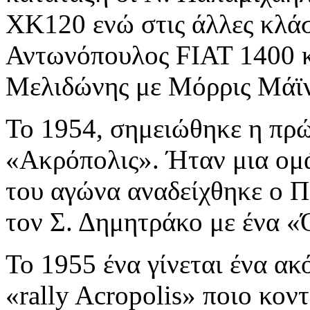
ΧΚ120 ενώ στις άλλες κλά
Αντωνόπουλος FIAT 1400 κ
Μελιδώνης με Μόρρις Μάϊ
Το 1954, σημειώθηκε η πρ
«Ακρόπολις». Ήταν μια ομ
του αγώνα αναδείχθηκε ο 
τον Σ. Δημητράκο με ένα «
Το 1955 ένα γίνεται ένα ακ
«rally Acropolis» ποιο κον