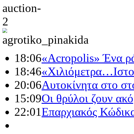
18:06
«Acropolis» Ένα ρ
18:46
«Χιλιόμετρα…Ιστο
20:06
Αυτοκίνητα στο σ
15:09
Οι θρύλοι ζουν ακό
22:01
Επαρχιακός Κώδικα