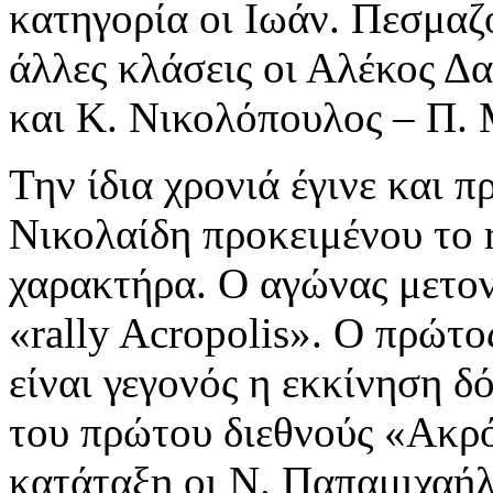
κατηγορία οι Ιωάν. Πεσμαζ
άλλες κλάσεις οι Αλέκος Δ
και Κ. Νικολόπουλος – Π.
Την ίδια χρονιά έγινε και 
Νικολαίδη προκειμένου το r
χαρακτήρα. Ο αγώνας μετο
«rally Acropolis». Ο πρώτ
είναι γεγονός η εκκίνηση δ
του πρώτου διεθνούς «Ακρό
κατάταξη οι Ν. Παπαμιχαή