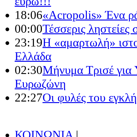
ευρώ!!!
18:06
«Acropolis» Ένα ρ
00:00
Τέσσερις ληστείες 
23:19
Η «αμαρτωλή» ιστ
Ελλάδα
02:30
Μήνυμα Τρισέ για 
Ευρωζώνη
22:27
Οι φυλές του εγκλ
ΚΟΙΝΩΝΙΑ
|