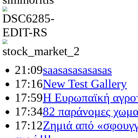
21:09
saasasasasasas
17:16
New Test Gallery
17:59
Η Ευρωπαϊκή αγροτ
17:34
82 παράνομες χωμα
17:12
Ζημιά από «σφουγ