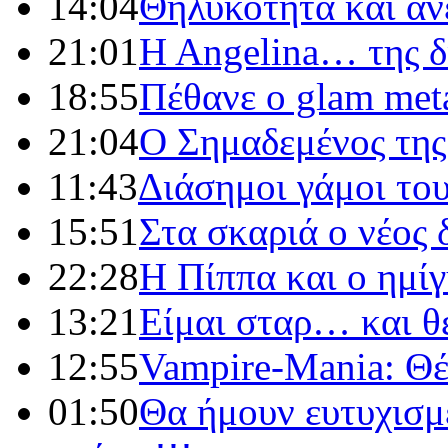
14:04
Θηλυκότητα και άν
21:01
H Angelina… της δ
18:55
Πέθανε ο glam meta
21:04
Ο Σημαδεμένος της
11:43
Διάσημοι γάμοι το
15:51
Στα σκαριά ο νέος 
22:28
Η Πίππα και ο ημί
13:21
Είμαι σταρ… και θ
12:55
Vampire-Mania: Θέ
01:50
Θα ήμουν ευτυχισμ